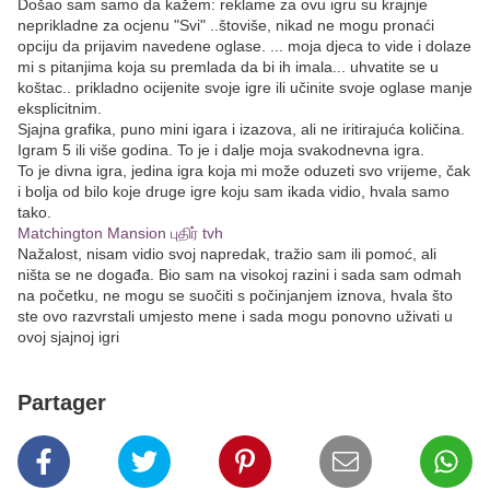
Došao sam samo da kažem: reklame za ovu igru su krajnje
neprikladne za ocjenu "Svi" ..štoviše, nikad ne mogu pronaći
opciju da prijavim navedene oglase. ... moja djeca to vide i dolaze
mi s pitanjima koja su premlada da bi ih imala... uhvatite se u
koštac.. prikladno ocijenite svoje igre ili učinite svoje oglase manje
eksplicitnim.
Sjajna grafika, puno mini igara i izazova, ali ne iritirajuća količina.
Igram 5 ili više godina. To je i dalje moja svakodnevna igra.
To je divna igra, jedina igra koja mi može oduzeti svo vrijeme, čak
i bolja od bilo koje druge igre koju sam ikada vidio, hvala samo
tako.
Matchington Mansion புதிர் tvh
Nažalost, nisam vidio svoj napredak, tražio sam ili pomoć, ali
ništa se ne događa. Bio sam na visokoj razini i sada sam odmah
na početku, ne mogu se suočiti s počinjanjem iznova, hvala što
ste ovo razvrstali umjesto mene i sada mogu ponovno uživati u
ovoj sjajnoj igri
Partager