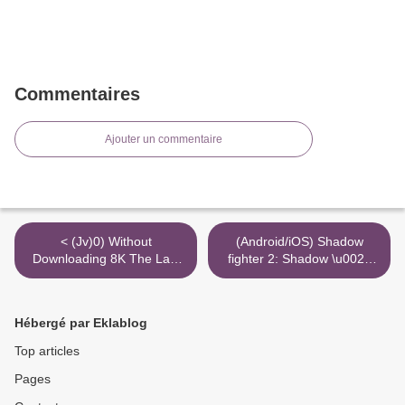
Commentaires
Ajouter un commentaire
< (Jv)0) Without
(Android/iOS) Shadow
Downloading 8K The Last
fighter 2: Shadow \u0026
Duel Mkv Movie Torrent
ninja fighting games
प्राइमोजेम अनलॉक करें >
Hébergé par Eklablog
Top articles
Pages