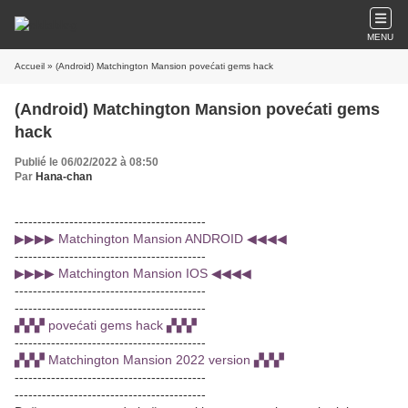
MENU
Accueil
» (Android) Matchington Mansion povećati gems hack
(Android) Matchington Mansion povećati gems
hack
Publié le 06/02/2022 à 08:50
Par
Hana-chan
------------------------------------------
▶▶▶▶ Matchington Mansion ANDROID ◀◀◀◀
------------------------------------------
▶▶▶▶ Matchington Mansion IOS ◀◀◀◀
------------------------------------------
------------------------------------------
▞▞▞ povećati gems hack ▞▞▞
------------------------------------------
▞▞▞ Matchington Mansion 2022 version ▞▞▞
------------------------------------------
------------------------------------------